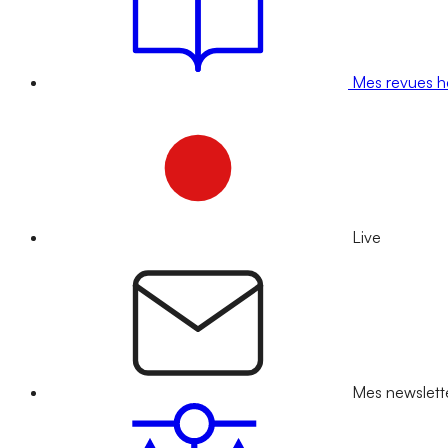
Mes revues 
Live
Mes newslett