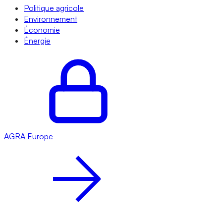
Politique agricole
Environnement
Économie
Énergie
AGRA
Europe