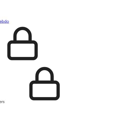
hebdo
ers