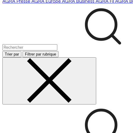
AGRA
Presse
AGRA
Europe
AGRA
Business
AGRA
Fil
AGRA
B
Trier par
Filtrer par rubrique