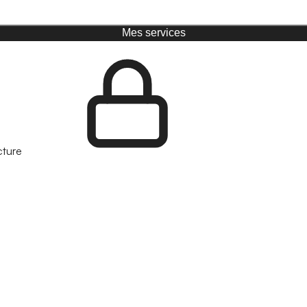
Mes services
cture