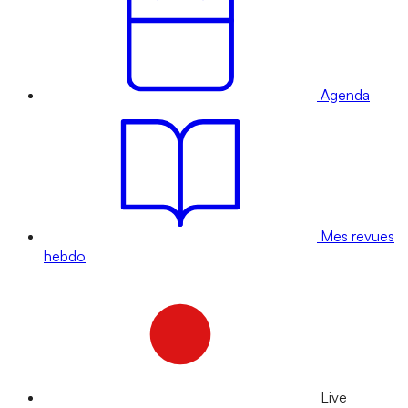
Agenda
Mes revues
hebdo
Live