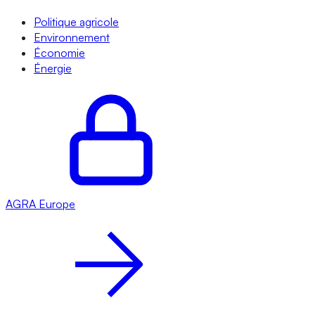
Politique agricole
Environnement
Économie
Énergie
AGRA
Europe