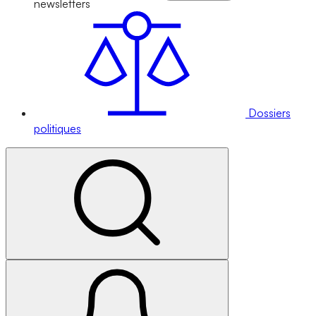
newsletters
Dossiers
politiques