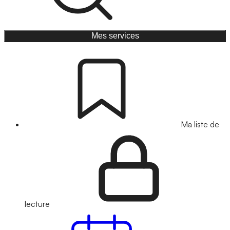
Mes services
Ma liste de
lecture