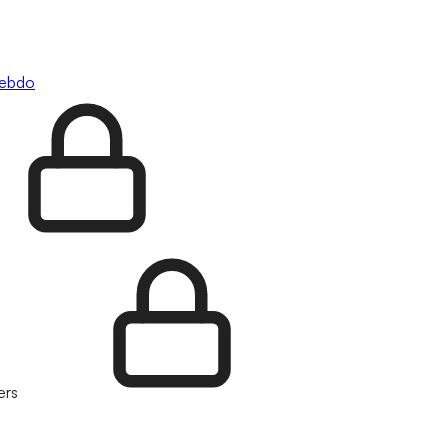
hebdo
ers