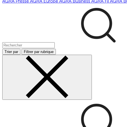
AGRA
Presse
AGRA
Europe
AGRA
Business
AGRA
Fil
AGRA
B
Trier par
Filtrer par rubrique