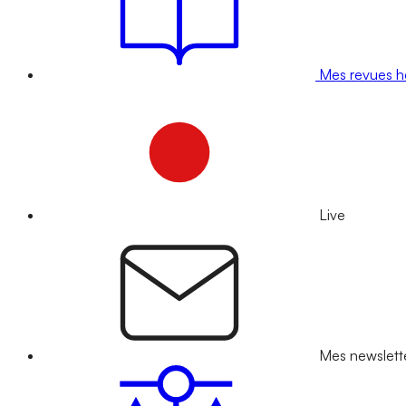
Mes revues 
Live
Mes newslett