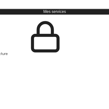
Mes services
cture