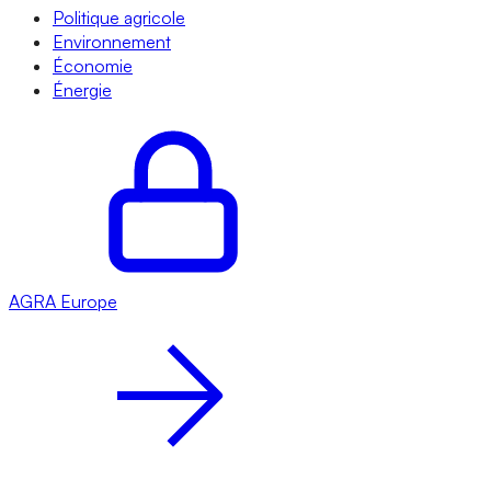
Politique agricole
Environnement
Économie
Énergie
AGRA
Europe