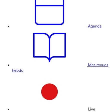
Agenda
Mes revues
hebdo
Live