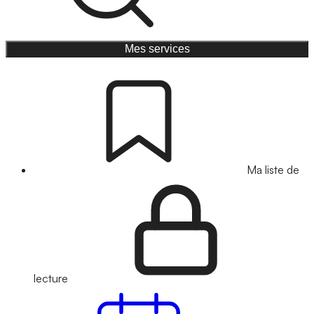
Mes services
Ma liste de
lecture