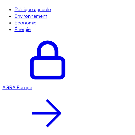
Politique agricole
Environnement
Économie
Énergie
AGRA
Europe