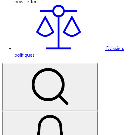
newsletters
Dossiers
politiques