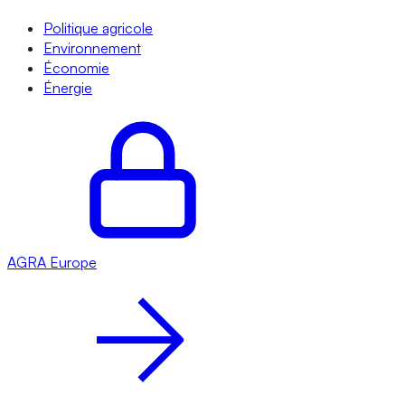
Politique agricole
Environnement
Économie
Énergie
AGRA
Europe