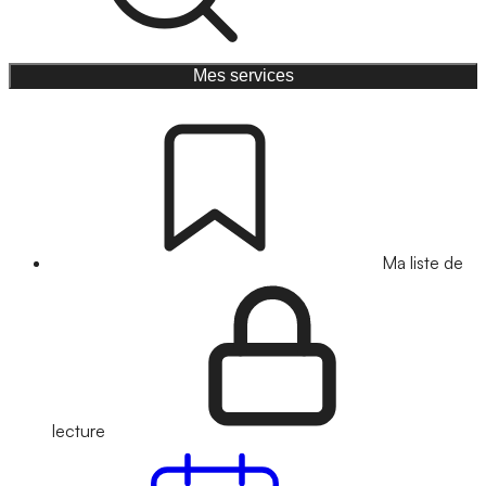
Mes services
Ma liste de
lecture