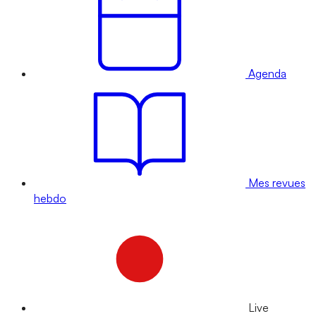
Agenda
Mes revues
hebdo
Live