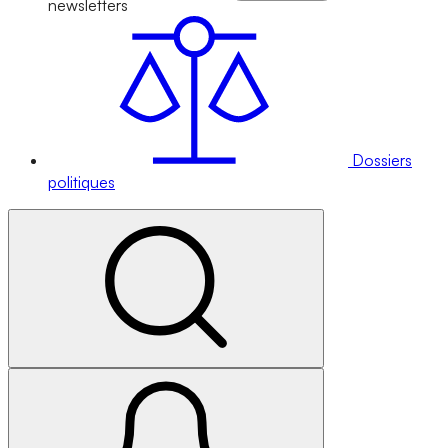
newsletters
Dossiers
politiques