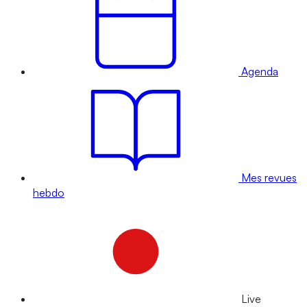
Agenda
Mes revues
hebdo
Live