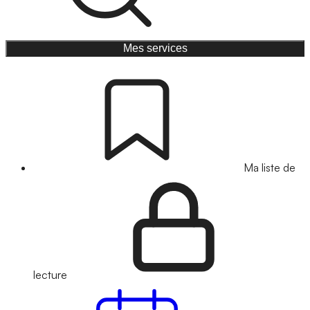
Mes services
Ma liste de
lecture