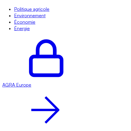
Politique agricole
Environnement
Économie
Énergie
AGRA
Europe