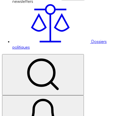
newsletters
Dossiers
politiques