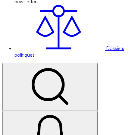
newsletters
Dossiers
politiques