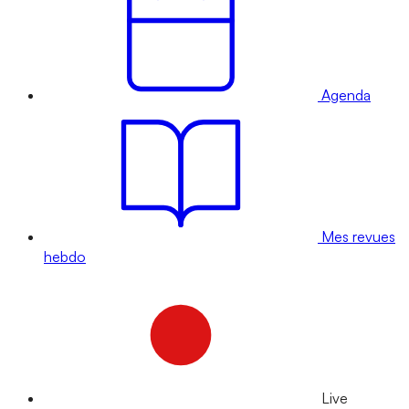
Agenda
Mes revues
hebdo
Live