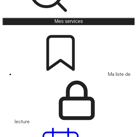
Mes services
Ma liste de
lecture