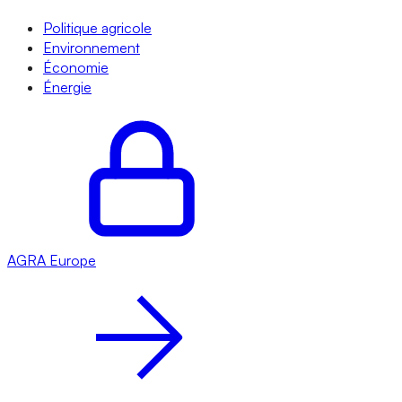
Politique agricole
Environnement
Économie
Énergie
AGRA
Europe