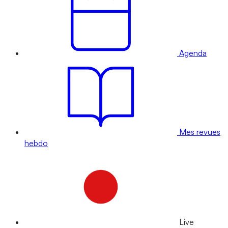
Agenda
Mes revues
hebdo
Live