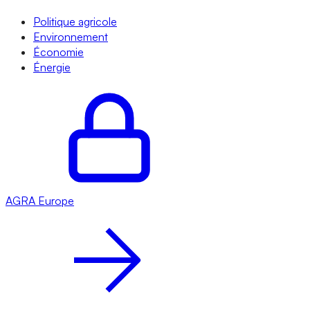
Politique agricole
Environnement
Économie
Énergie
AGRA
Europe