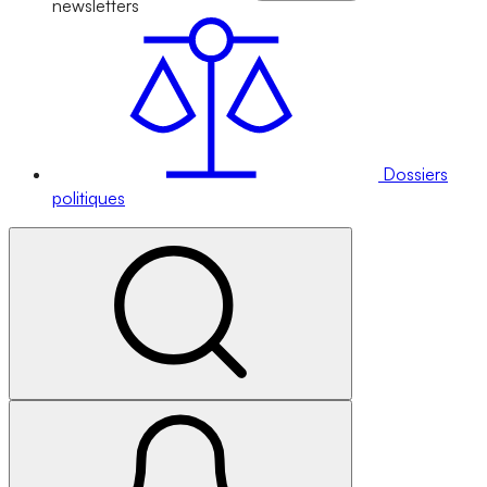
newsletters
Dossiers
politiques