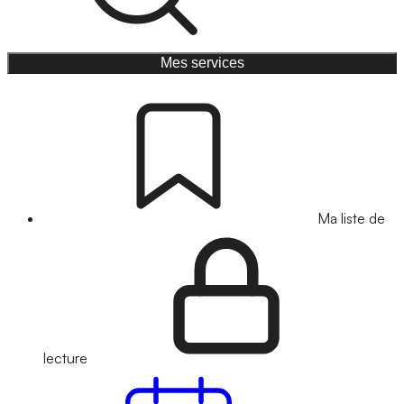
Mes services
Ma liste de
lecture