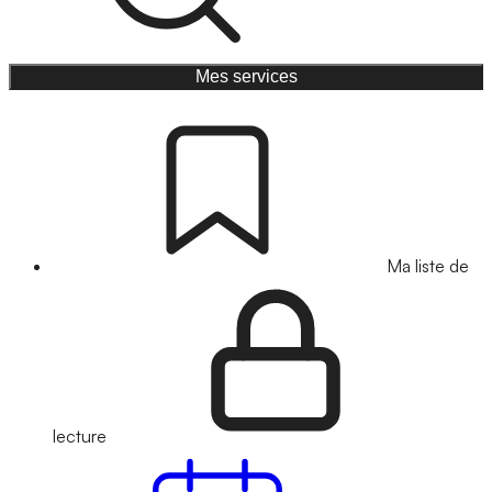
Mes services
Ma liste de
lecture