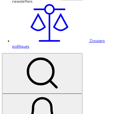
newsletters
Dossiers
politiques