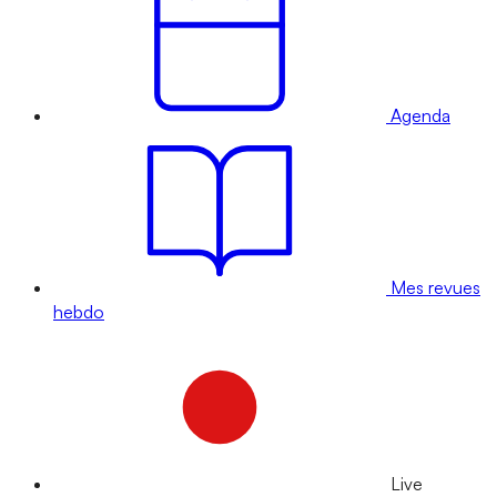
Agenda
Mes revues
hebdo
Live