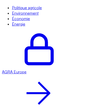
Politique agricole
Environnement
Économie
Énergie
AGRA
Europe