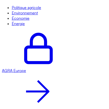
Politique agricole
Environnement
Économie
Énergie
AGRA
Europe