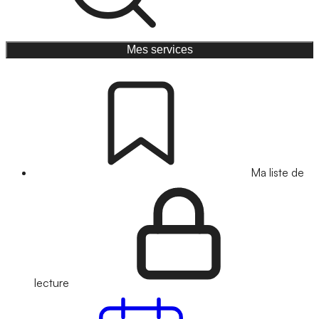
Mes services
Ma liste de
lecture