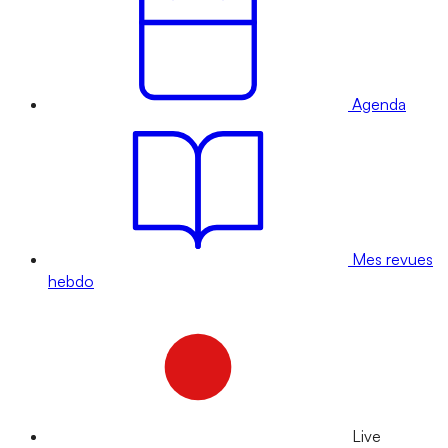
Agenda
Mes revues
hebdo
Live