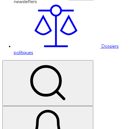
newsletters
Dossiers
politiques