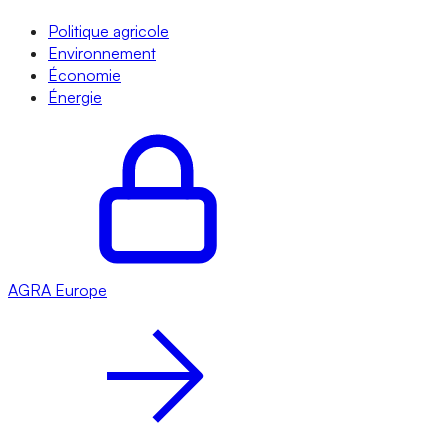
Politique agricole
Environnement
Économie
Énergie
AGRA
Europe