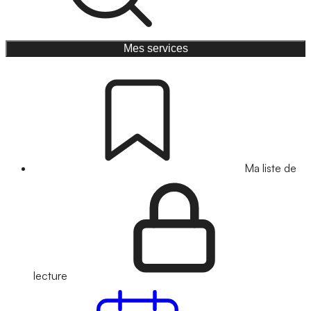
Mes services
Ma liste de
lecture