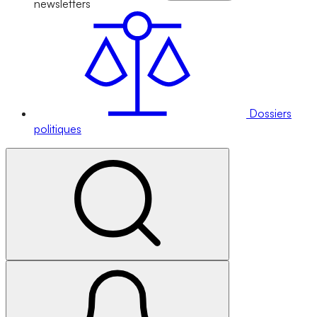
newsletters
Dossiers
politiques