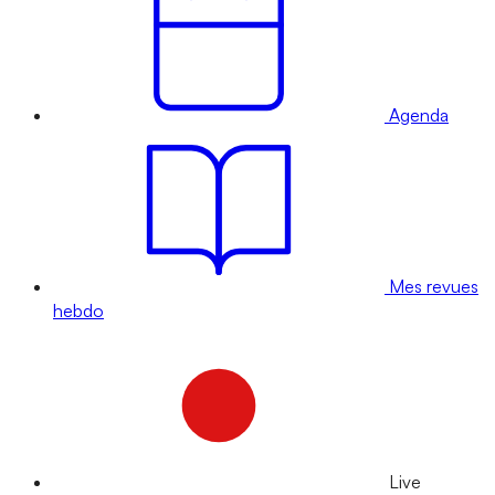
Agenda
Mes revues
hebdo
Live