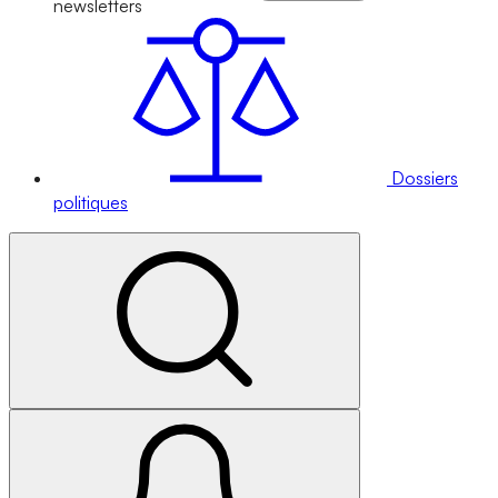
newsletters
Dossiers
politiques