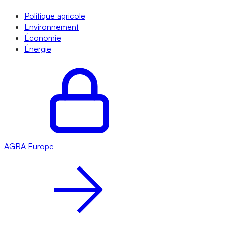
Politique agricole
Environnement
Économie
Énergie
AGRA
Europe