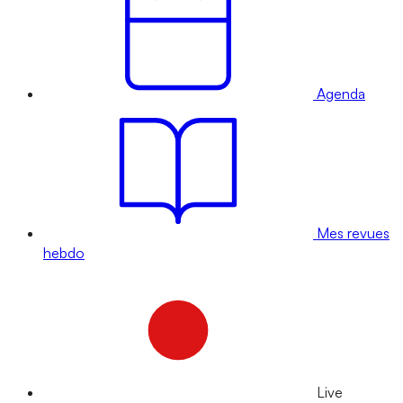
Agenda
Mes revues
hebdo
Live