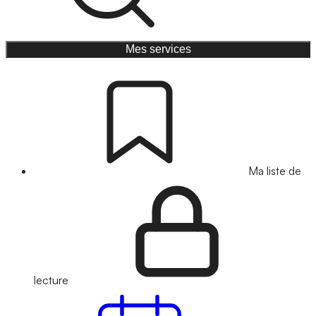
Mes services
Ma liste de
lecture