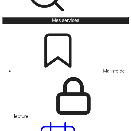
Mes services
Ma liste de
lecture