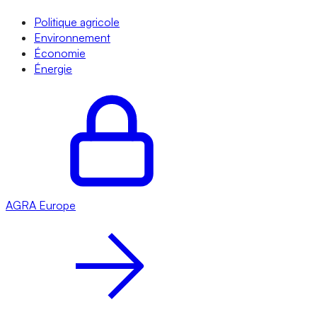
Politique agricole
Environnement
Économie
Énergie
AGRA
Europe