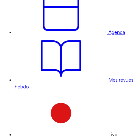
Agenda
Mes revues
hebdo
Live