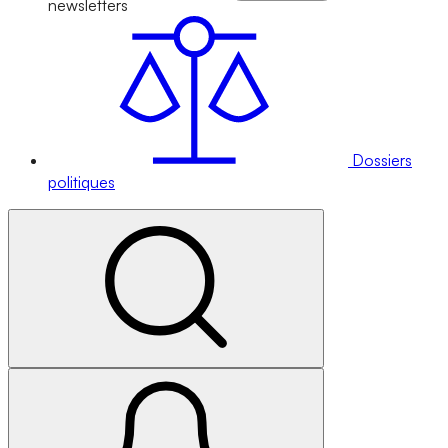
newsletters
Dossiers
politiques