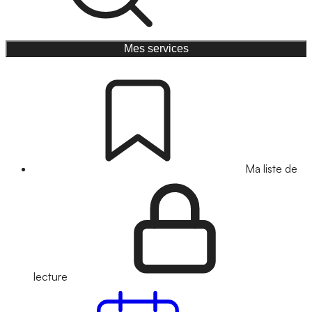
Mes services
Ma liste de
lecture