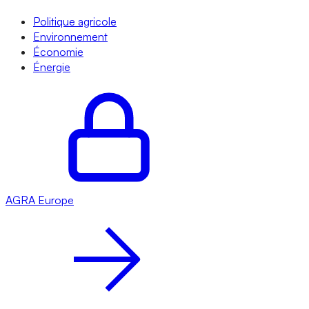
Politique agricole
Environnement
Économie
Énergie
AGRA
Europe