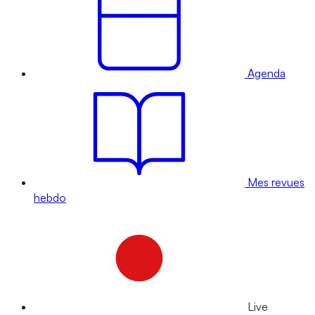
Agenda
Mes revues
hebdo
Live