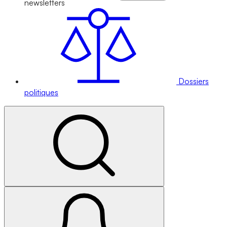
newsletters
Dossiers
politiques