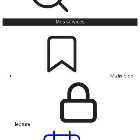
Mes services
Ma liste de
lecture