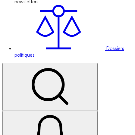
newsletters
Dossiers
politiques