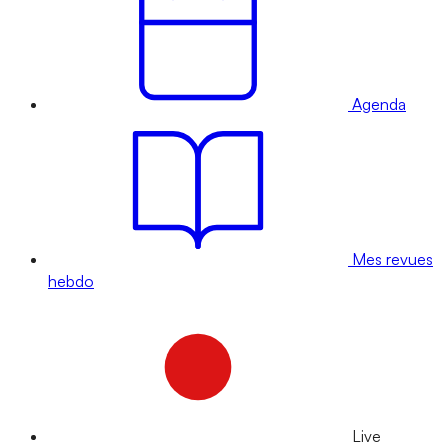
Agenda
Mes revues
hebdo
Live