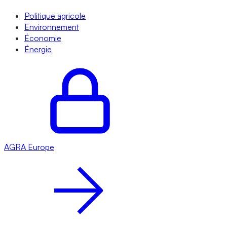
Politique agricole
Environnement
Économie
Énergie
AGRA
Europe