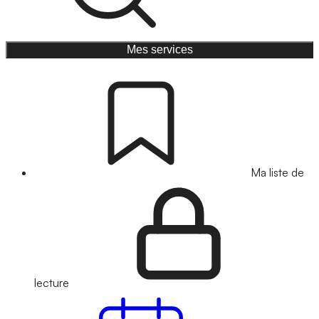
Mes services
Ma liste de
lecture