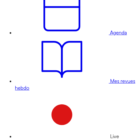
Agenda
Mes revues
hebdo
Live