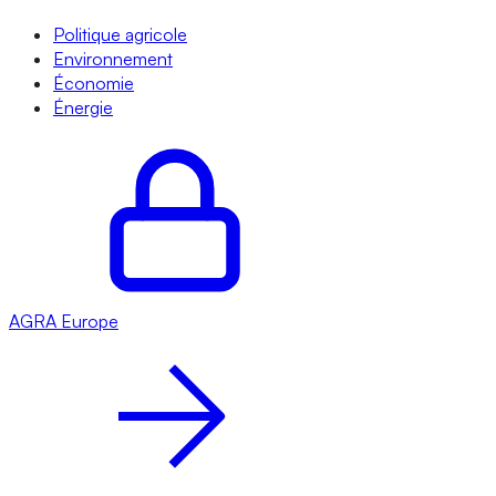
Politique agricole
Environnement
Économie
Énergie
AGRA
Europe