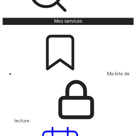
Mes services
Ma liste de
lecture