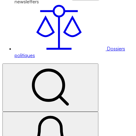
newsletters
Dossiers
politiques