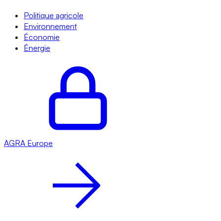
Politique agricole
Environnement
Économie
Énergie
AGRA
Europe