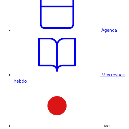
Agenda
Mes revues
hebdo
Live