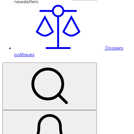
newsletters
Dossiers
politiques