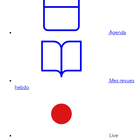
Agenda
Mes revues
hebdo
Live