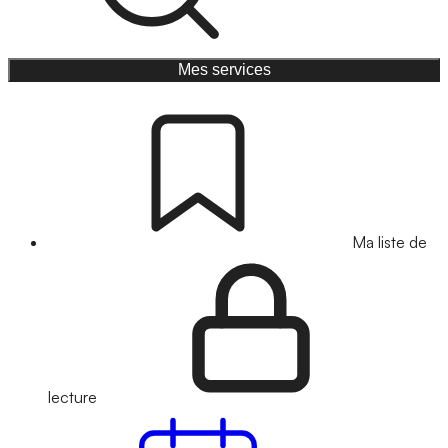
Mes services
Ma liste de
lecture