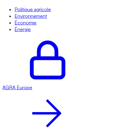
Politique agricole
Environnement
Économie
Énergie
AGRA
Europe