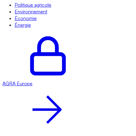
Politique agricole
Environnement
Économie
Énergie
AGRA
Europe