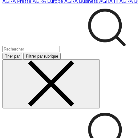
AGRA
Presse
AGRA
Europe
AGRA
Business
AGRA
Fil
AGRA
B
Trier par
Filtrer par rubrique