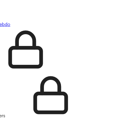
hebdo
ers