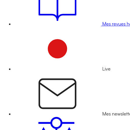
Mes revues 
Live
Mes newslett