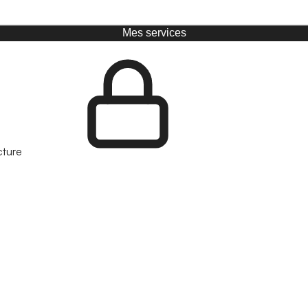
Mes services
cture