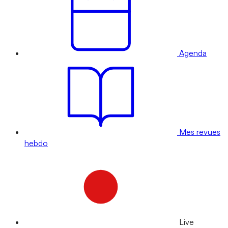
Agenda
Mes revues
hebdo
Live