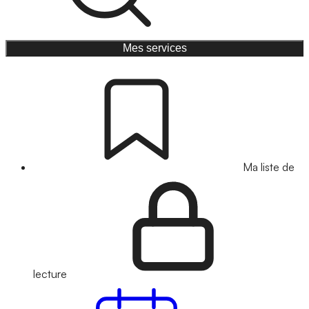
Mes services
Ma liste de
lecture