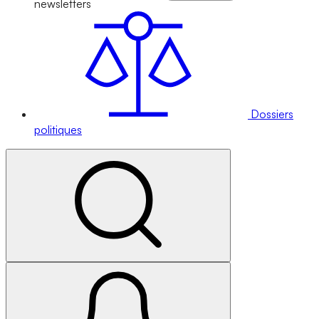
newsletters
Dossiers
politiques