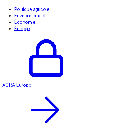
Politique agricole
Environnement
Économie
Énergie
AGRA
Europe