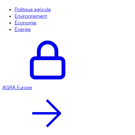
Politique agricole
Environnement
Économie
Énergie
AGRA
Europe