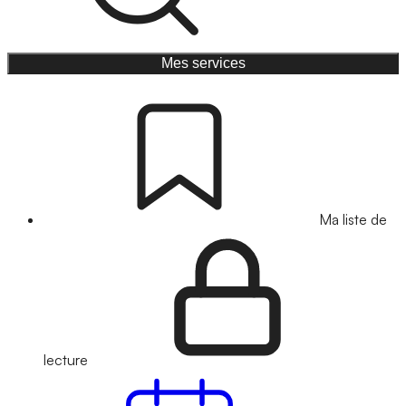
Mes services
Ma liste de
lecture