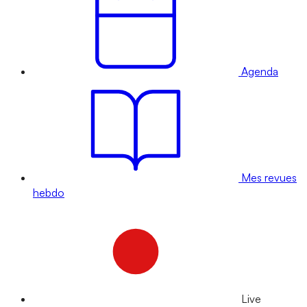
Agenda
Mes revues
hebdo
Live