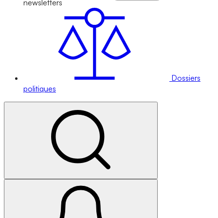
newsletters
Dossiers
politiques