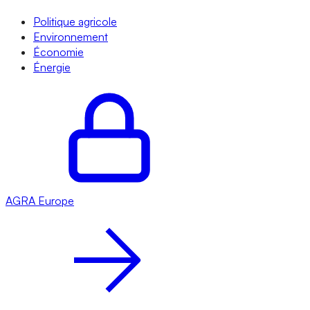
Politique agricole
Environnement
Économie
Énergie
AGRA
Europe