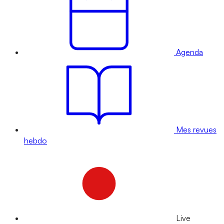
Agenda
Mes revues
hebdo
Live