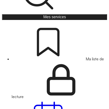
Mes services
Ma liste de
lecture