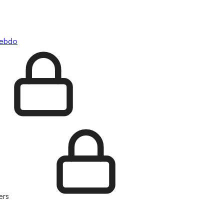
hebdo
ers