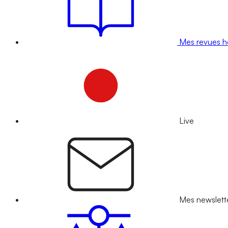
Mes revues 
Live
Mes newslett