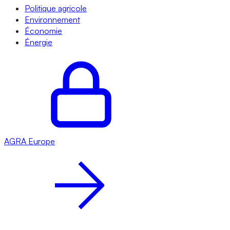
Politique agricole
Environnement
Économie
Énergie
AGRA
Europe