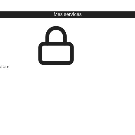
Mes services
cture