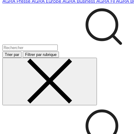
AGRA
Presse
AGRA
Europe
AGRA
Business
AGRA
Fil
AGRA
B
Trier par
Filtrer par rubrique