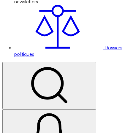
newsletters
Dossiers
politiques