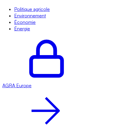
Politique agricole
Environnement
Économie
Énergie
AGRA
Europe