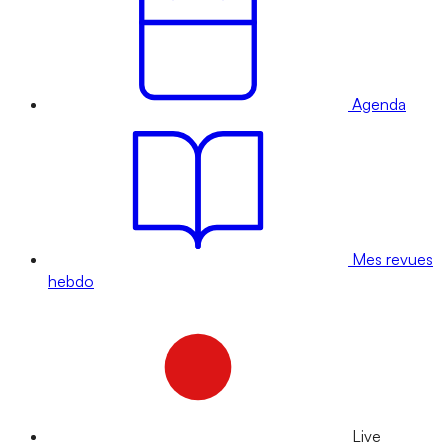
Agenda
Mes revues
hebdo
Live