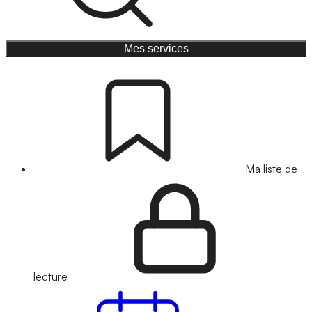
Mes services
Ma liste de
lecture