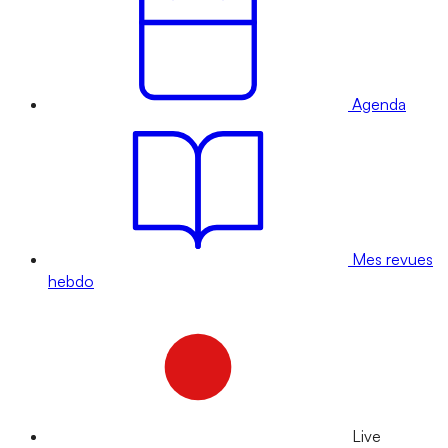
Agenda
Mes revues
hebdo
Live