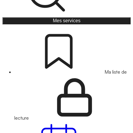
Mes services
Ma liste de
lecture