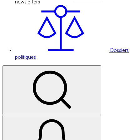
newsletters
Dossiers
politiques