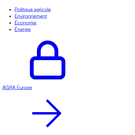
Politique agricole
Environnement
Économie
Énergie
AGRA
Europe