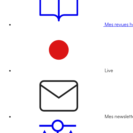
Mes revues 
Live
Mes newslett