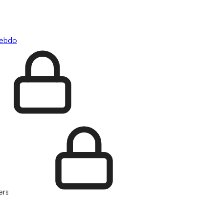
hebdo
ers