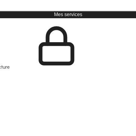
Mes services
cture