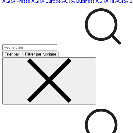
AGRA
Presse
AGRA
Europe
AGRA
Business
AGRA
Fil
AGRA
B
Trier par
Filtrer par rubrique