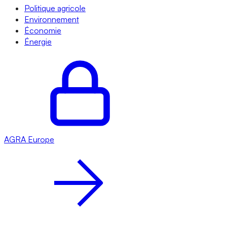
Politique agricole
Environnement
Économie
Énergie
AGRA
Europe