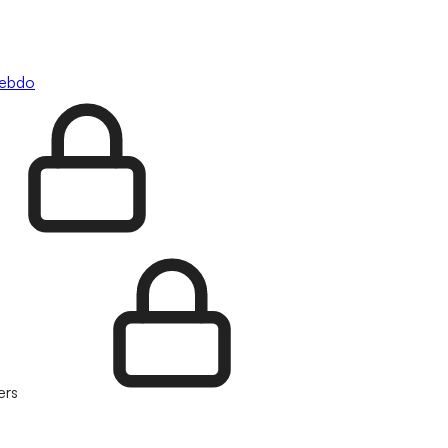
hebdo
ers