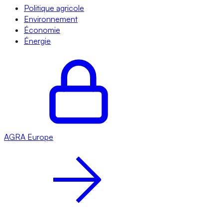
Politique agricole
Environnement
Économie
Énergie
AGRA
Europe