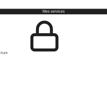
Mes services
cture