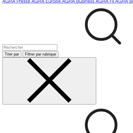
AGRA
Presse
AGRA
Europe
AGRA
Business
AGRA
Fil
AGRA
B
Trier par
Filtrer par rubrique