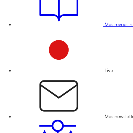
Mes revues 
Live
Mes newslett