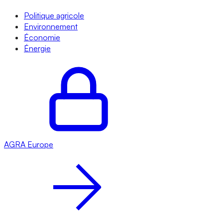
Politique agricole
Environnement
Économie
Énergie
AGRA
Europe