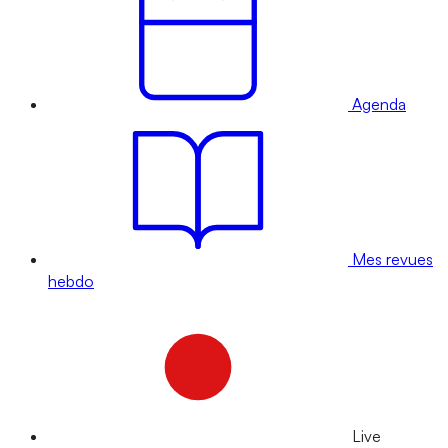
Agenda
Mes revues
hebdo
Live