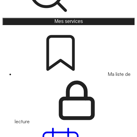
Mes services
Ma liste de
lecture