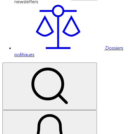
newsletters
Dossiers
politiques