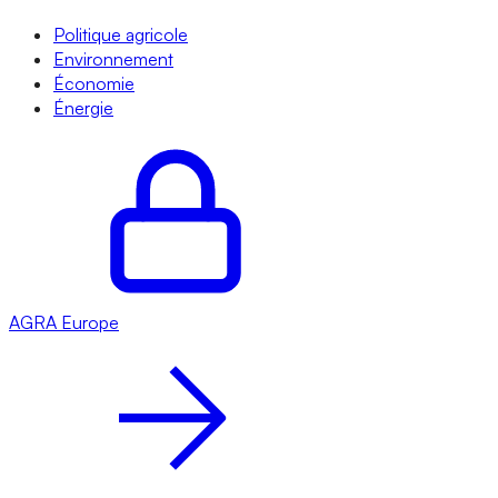
Politique agricole
Environnement
Économie
Énergie
AGRA
Europe