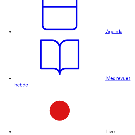
Agenda
Mes revues
hebdo
Live