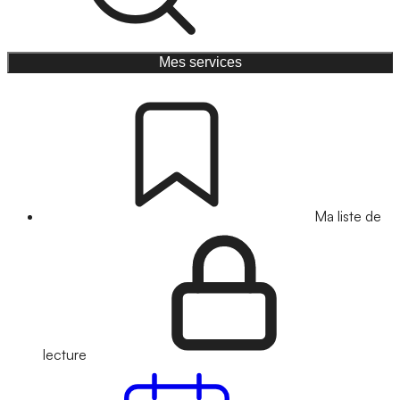
Mes services
Ma liste de
lecture