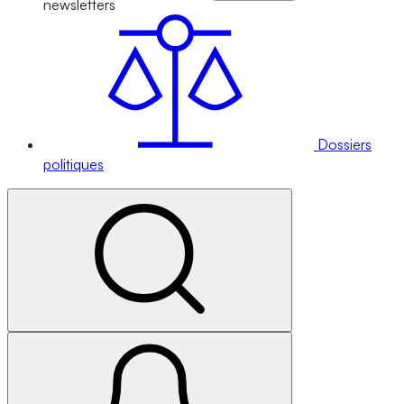
newsletters
Dossiers
politiques