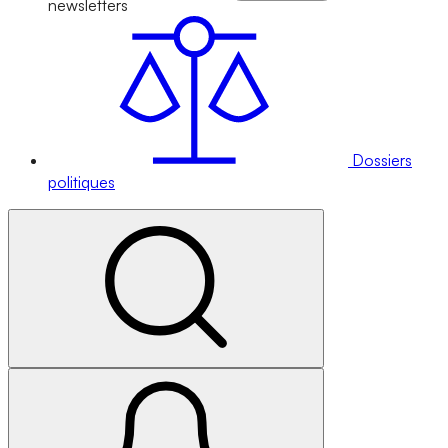
newsletters
Dossiers
politiques