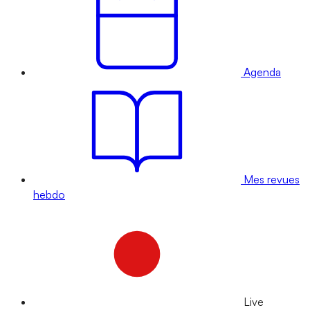
Agenda
Mes revues
hebdo
Live