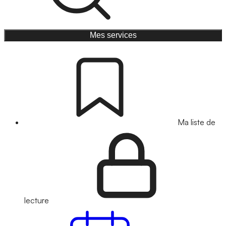
Mes services
Ma liste de
lecture