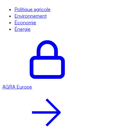
Politique agricole
Environnement
Économie
Énergie
AGRA
Europe