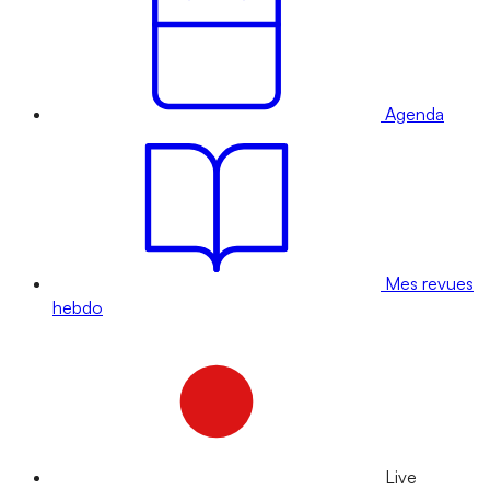
Agenda
Mes revues
hebdo
Live