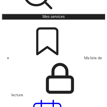
Mes services
Ma liste de
lecture