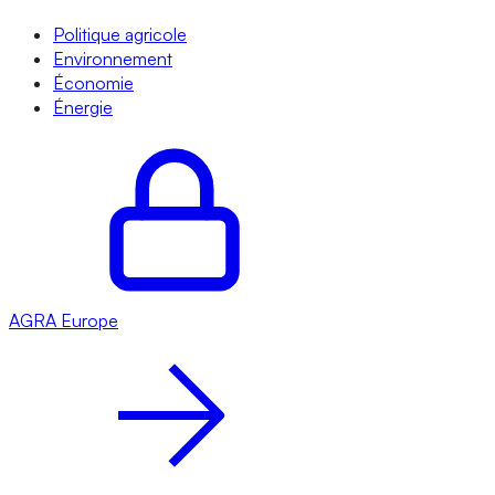
Politique agricole
Environnement
Économie
Énergie
AGRA
Europe