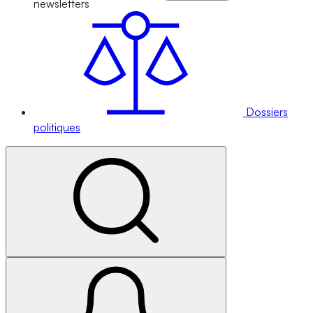
newsletters
Dossiers
politiques