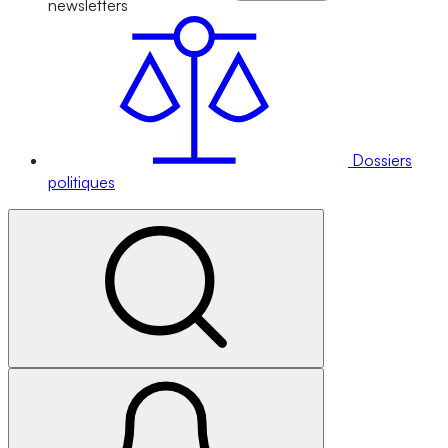
newsletters
Dossiers
politiques