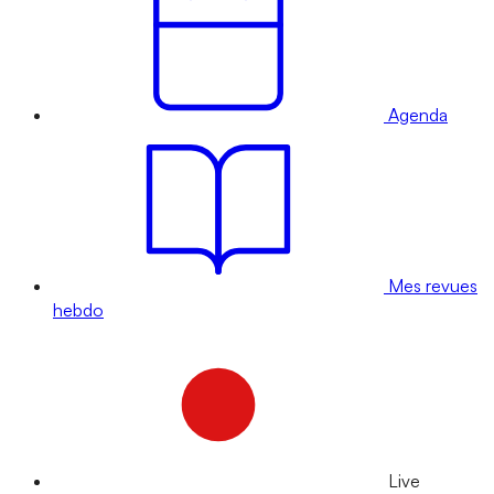
Agenda
Mes revues
hebdo
Live