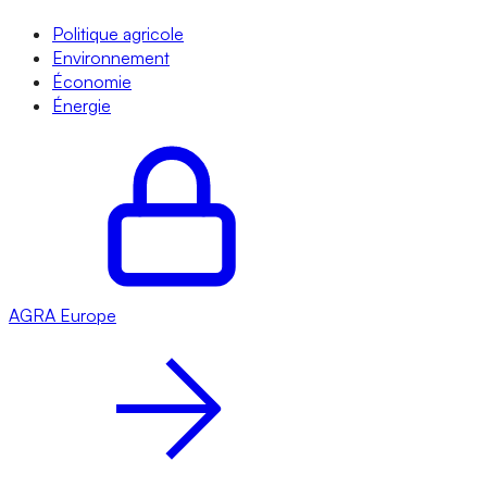
Politique agricole
Environnement
Économie
Énergie
AGRA
Europe