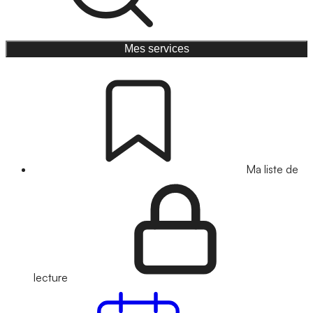
Mes services
Ma liste de
lecture