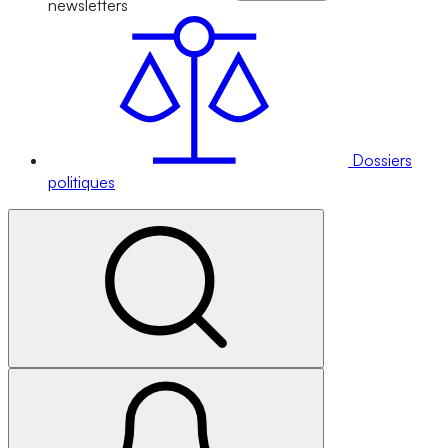
newsletters
Dossiers
politiques