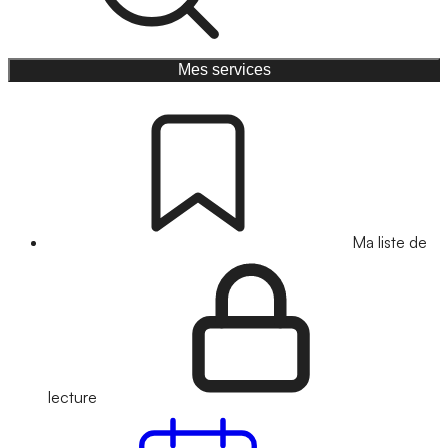
Mes services
Ma liste de
lecture