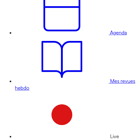
Agenda
Mes revues
hebdo
Live