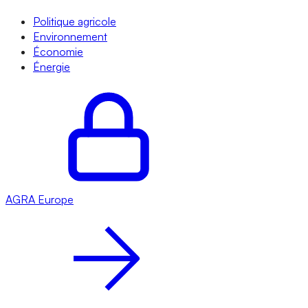
Politique agricole
Environnement
Économie
Énergie
AGRA
Europe