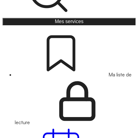
Mes services
Ma liste de
lecture