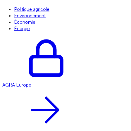
Politique agricole
Environnement
Économie
Énergie
AGRA
Europe