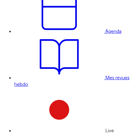
Agenda
Mes revues
hebdo
Live