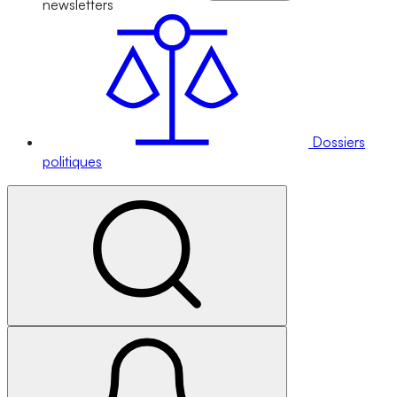
newsletters
Dossiers
politiques