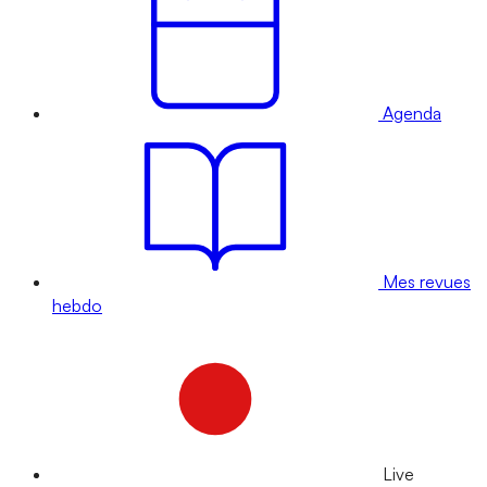
Agenda
Mes revues
hebdo
Live