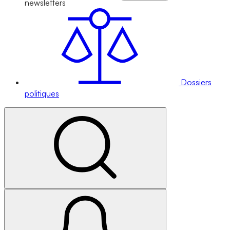
newsletters
Dossiers
politiques