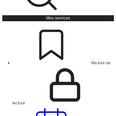
Mes services
Ma liste de
lecture