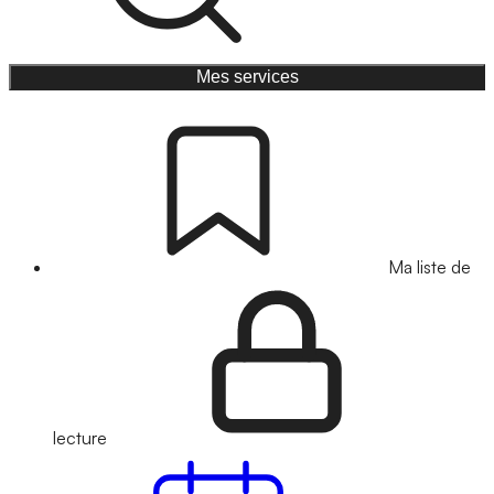
Mes services
Ma liste de
lecture