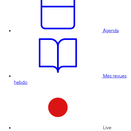
Agenda
Mes revues
hebdo
Live