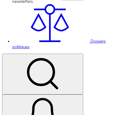
newsletters
Dossiers
politiques