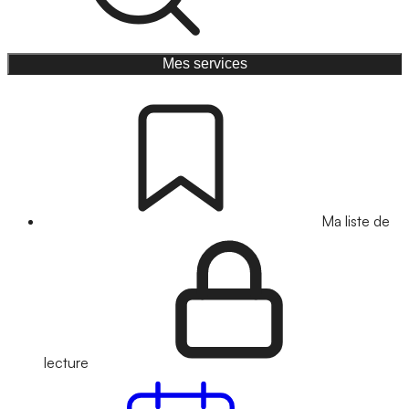
Mes services
Ma liste de
lecture