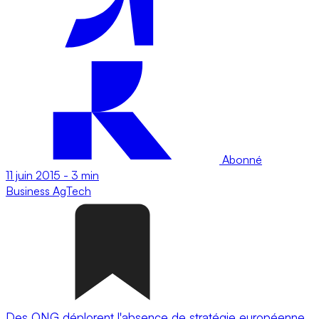
Abonné
11 juin 2015
-
3 min
Business
AgTech
Des ONG déplorent l'absence de stratégie européenne