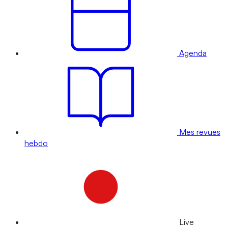
Agenda
Mes revues
hebdo
Live