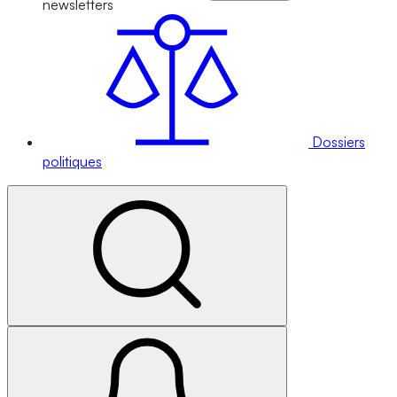
newsletters
Dossiers
politiques