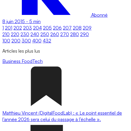
Abonné
8 juin 2015
-
5 min
1
201
202
203
204
205
206
207
208
209
210
220
230
240
250
260
270
280
290
100
200
300
400
432
Articles les plus lus
Business
FoodTech
Matthieu Vincent (DigitalFoodLab) : « Le point essentiel de
l’année 2026 sera celui du passage à l’échelle ».