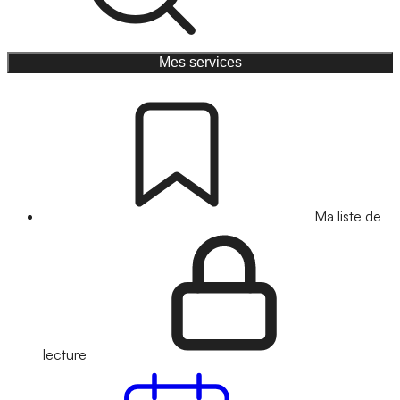
Mes services
Ma liste de
lecture