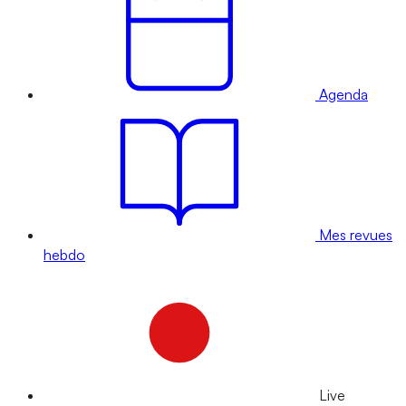
Agenda
Mes revues
hebdo
Live