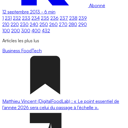
Abonné
12 septembre 2013
-
6 min
1
231
232
233
234
235
236
237
238
239
210
220
230
240
250
260
270
280
290
100
200
300
400
432
Articles les plus lus
Business
FoodTech
Matthieu Vincent (DigitalFoodLab) : « Le point essentiel de
l’année 2026 sera celui du passage à l’échelle ».