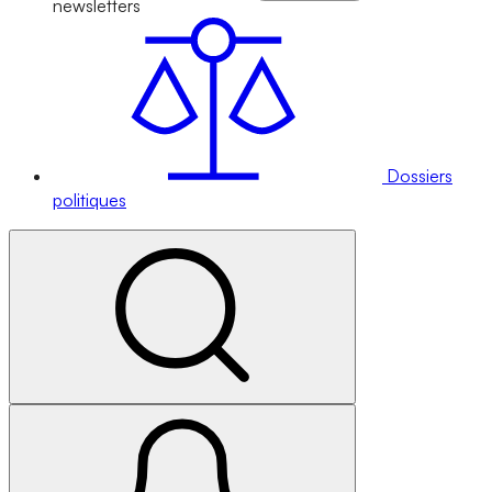
newsletters
Dossiers
politiques