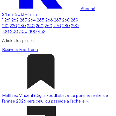
Abonné
24 mai 2012
-
1 min
1
261
262
263
264
265
266
267
268
269
210
220
230
240
250
260
270
280
290
100
200
300
400
432
Articles les plus lus
Business
FoodTech
Matthieu Vincent (DigitalFoodLab) : « Le point essentiel de
l’année 2026 sera celui du passage à l’échelle ».