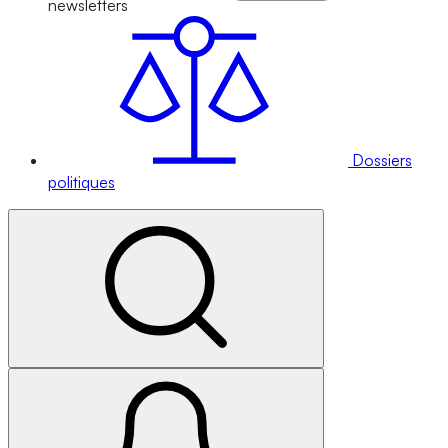
newsletters
Dossiers
politiques