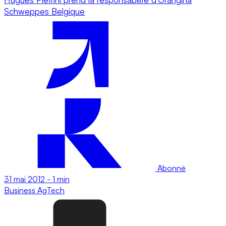
Schweppes Belgique
Abonné
31 mai 2012
-
1 min
Business
AgTech