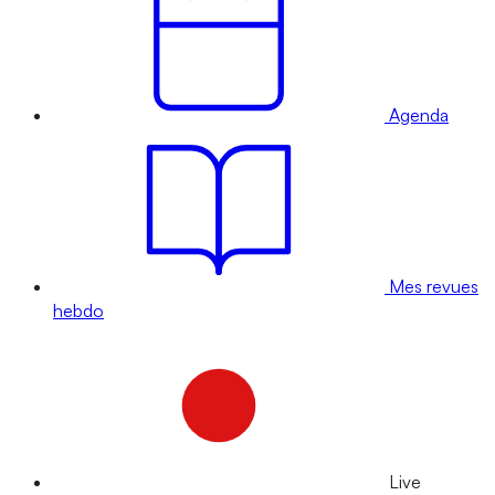
Agenda
Mes revues
hebdo
Live