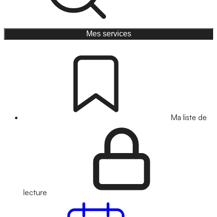
Mes services
Ma liste de
lecture