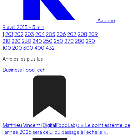
Abonné
9 avril 2015
-
5 min
1
201
202
203
204
205
206
207
208
209
210
220
230
240
250
260
270
280
290
100
200
300
400
432
Articles les plus lus
Business
FoodTech
Matthieu Vincent (DigitalFoodLab) : « Le point essentiel de
l’année 2026 sera celui du passage à l’échelle ».