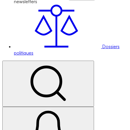
newsletters
Dossiers
politiques