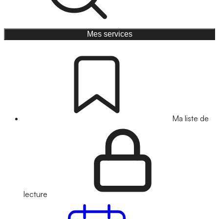
Mes services
Ma liste de
lecture