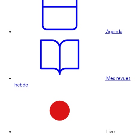
Agenda
Mes revues
hebdo
Live