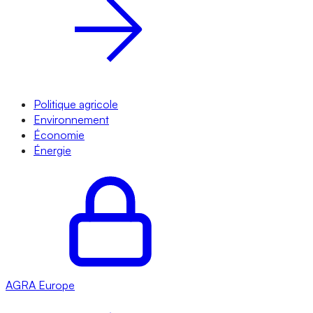
Politique agricole
Environnement
Économie
Énergie
AGRA
Europe