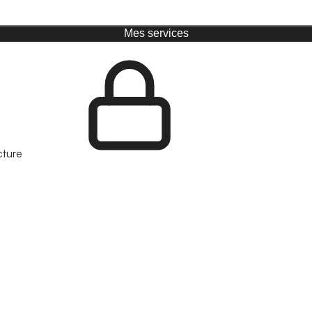
Mes services
cture