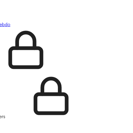
hebdo
ers