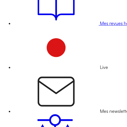
Mes revues 
Live
Mes newslett