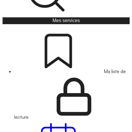
Mes services
Ma liste de
lecture