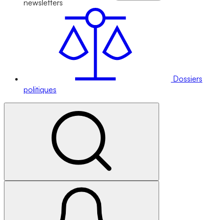
newsletters
Dossiers
politiques