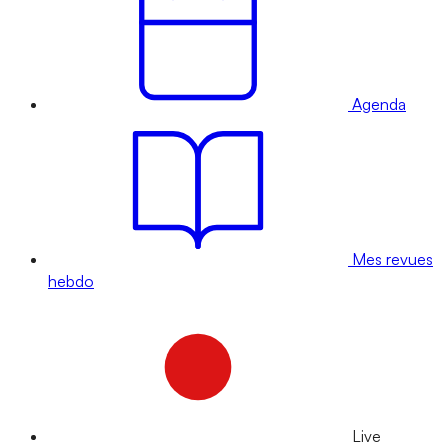
Agenda
Mes revues
hebdo
Live