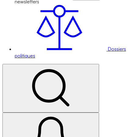
newsletters
Dossiers
politiques