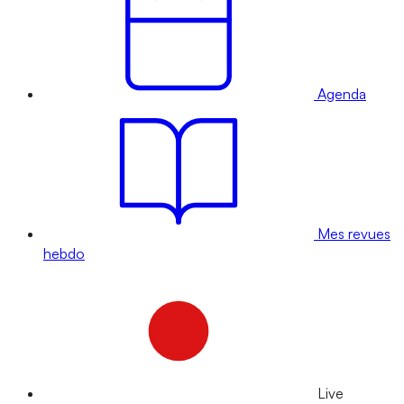
Agenda
Mes revues
hebdo
Live