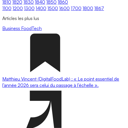
1810
1820
1830
1840
1850
1860
1100
1200
1300
1400
1500
1600
1700
1800
1867
Articles les plus lus
Business
FoodTech
Matthieu Vincent (DigitalFoodLab) : « Le point essentiel de
l’année 2026 sera celui du passage à l’échelle ».