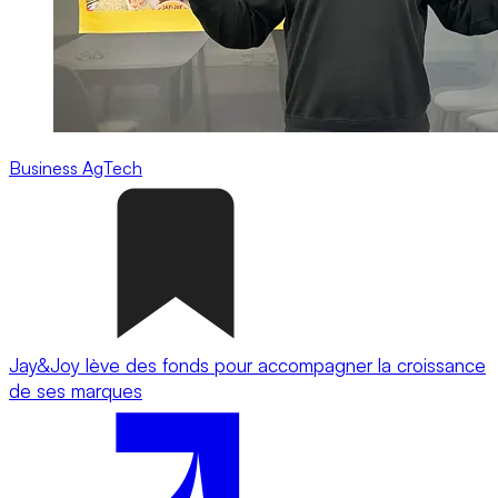
Business
AgTech
Jay&Joy lève des fonds pour accompagner la croissance
de ses marques