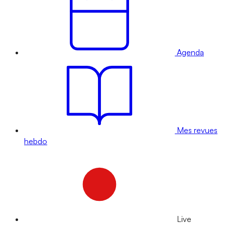
Agenda
Mes revues
hebdo
Live