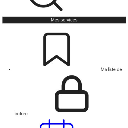
Mes services
Ma liste de
lecture