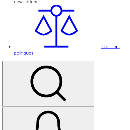
newsletters
Dossiers
politiques