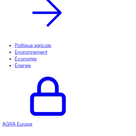
Politique agricole
Environnement
Économie
Énergie
AGRA
Europe