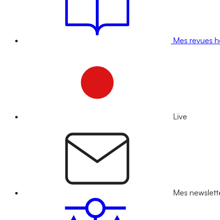
Mes revues 
Live
Mes newslett