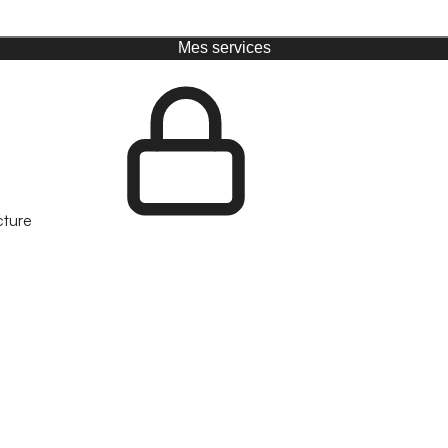
Mes services
cture