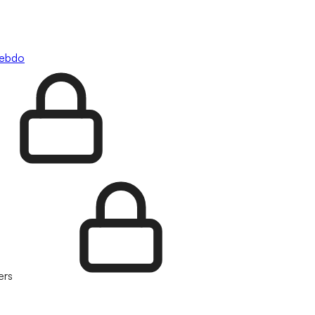
hebdo
ers