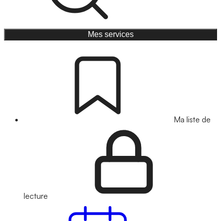
Mes services
Ma liste de
lecture