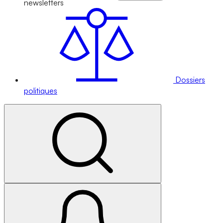
newsletters
Dossiers
politiques