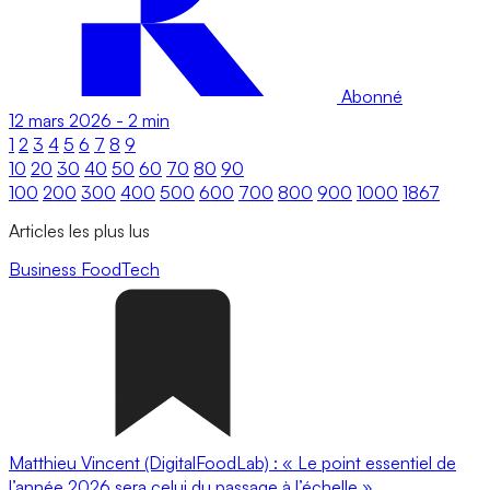
Abonné
12 mars 2026
-
2 min
1
2
3
4
5
6
7
8
9
10
20
30
40
50
60
70
80
90
100
200
300
400
500
600
700
800
900
1000
1867
Articles les plus lus
Business
FoodTech
Matthieu Vincent (DigitalFoodLab) : « Le point essentiel de
l’année 2026 sera celui du passage à l’échelle ».