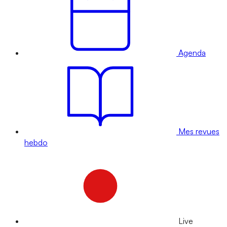
Agenda
Mes revues
hebdo
Live