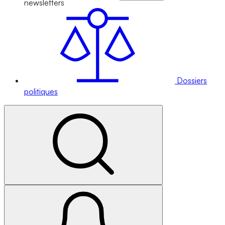
newsletters
Dossiers
politiques