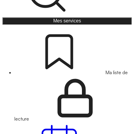
Mes services
Ma liste de
lecture