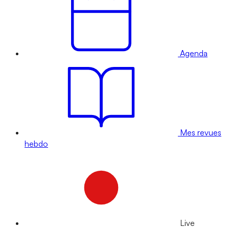
Agenda
Mes revues
hebdo
Live