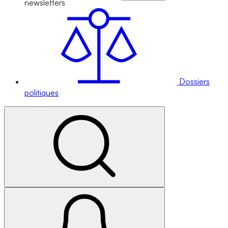
newsletters
Dossiers
politiques