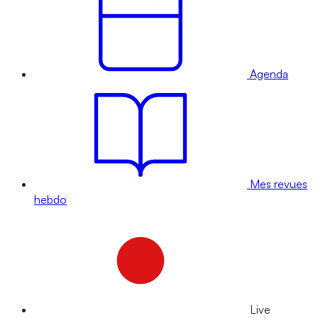
Agenda
Mes revues
hebdo
Live