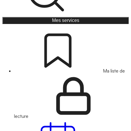
Mes services
Ma liste de
lecture