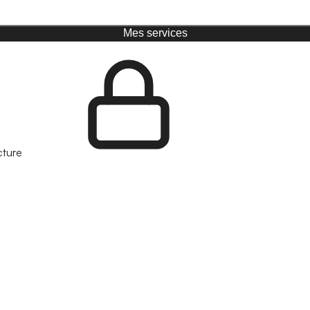
Mes services
cture