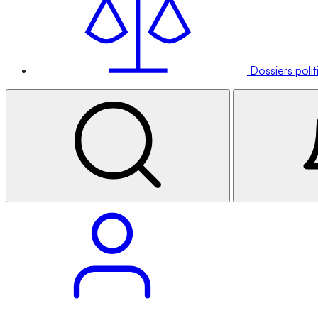
Dossiers poli