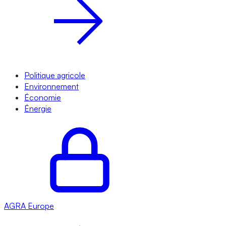
Politique agricole
Environnement
Économie
Énergie
AGRA
Europe