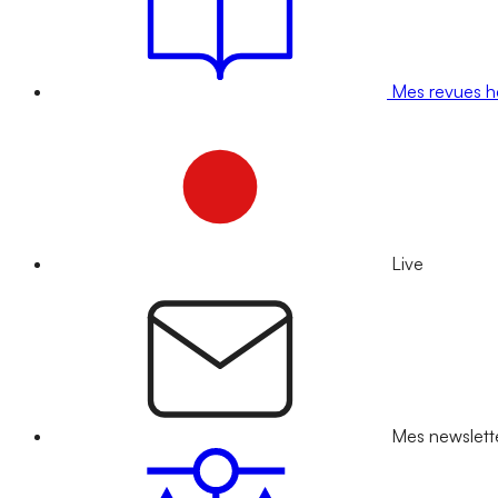
Mes revues 
Live
Mes newslett