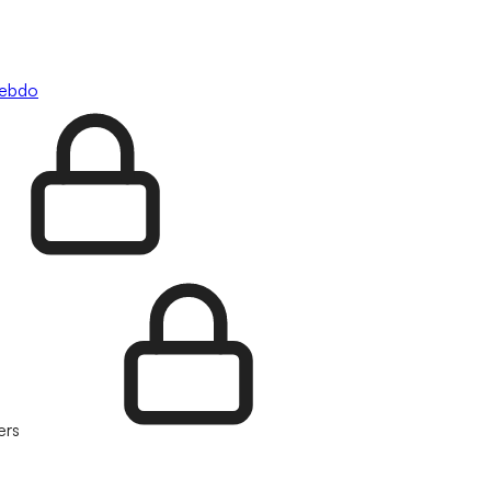
hebdo
ers