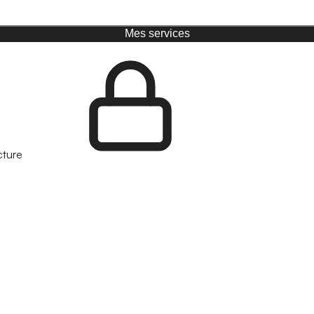
Mes services
cture