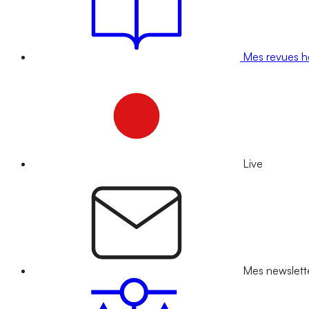
Mes revues 
Live
Mes newslett