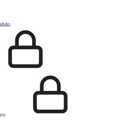
hebdo
ers