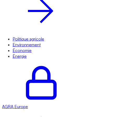
Politique agricole
Environnement
Économie
Énergie
AGRA
Europe